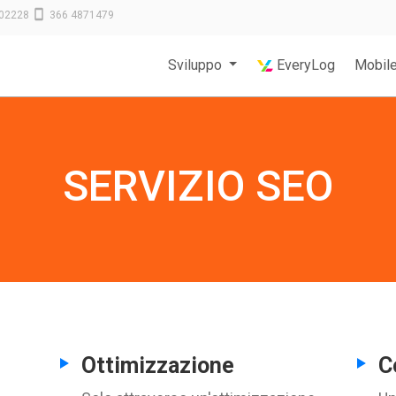
02228
366 4871479
Sviluppo
EveryLog
Mobil
SERVIZIO SEO
Ottimizzazione
C