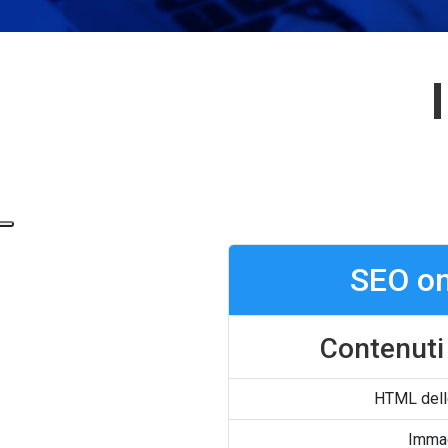
SEO o
Contenuti 
HTML dell
Immag