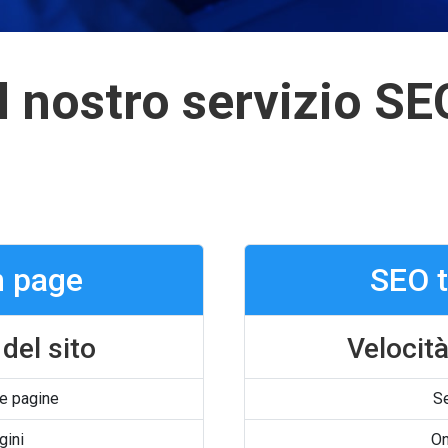
Il nostro servizio SE
n page
SEO 
del sito
Velocità
e pagine
S
ini
On