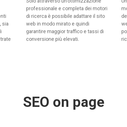
Solo attraverso un'ottimizzazione
Un
professionale e completa dei motori
mo
nti
di ricerca è possibile adattare il sito
de
 sia
web in modo mirato e quindi
we
i
garantire maggior traffico e tassi di
po
trate
conversione più elevati.
ri
SEO on page