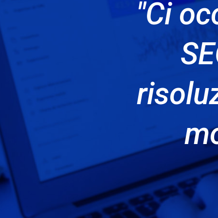
"Ci oc
SE
risolu
mo