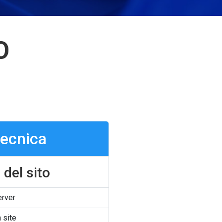
O
tecnica
 del sito
erver
 site