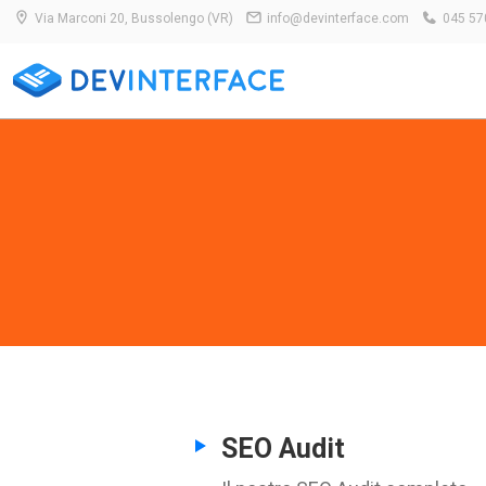
Via Marconi 20, Bussolengo (VR)
info@devinterface.com
045 57
SEO Audit