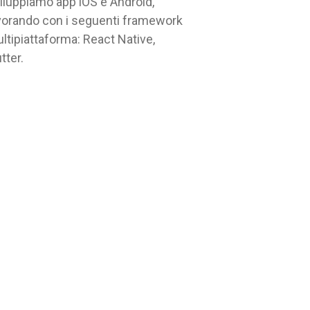
iluppiamo app iOS e Android,
vorando con i seguenti framework
ltipiattaforma: React Native,
utter.