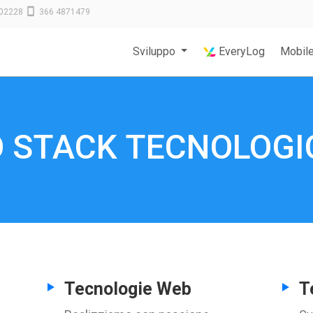
02228
366 4871479
Sviluppo
EveryLog
Mobil
O STACK TECNOLOGI
Tecnologie Web
T