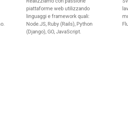
Realizziamo con passione
Sv
piattaforme web utilizzando
la
linguaggi e framework quali:
mu
o.
Node.JS, Ruby (Rails), Python
Fl
(Django), GO, JavaScript.
Node.js