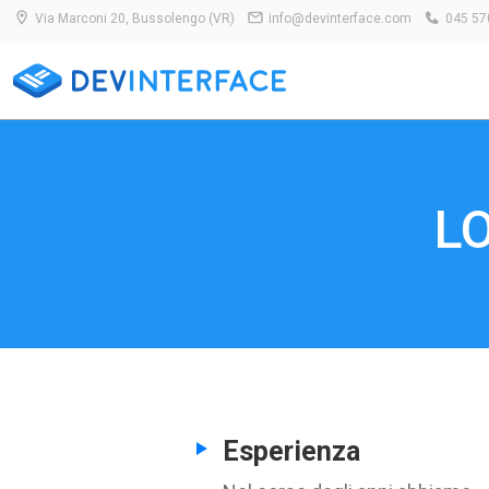
Via Marconi 20, Bussolengo (VR)
info@devinterface.com
045 57
L
Esperienza