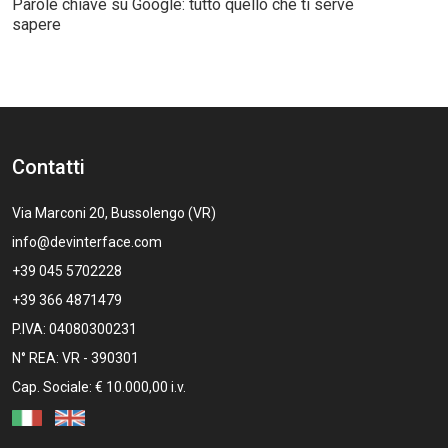
Parole chiave su Google: tutto quello che ti serve
sapere
Contatti
Via Marconi 20, Bussolengo (VR)
info@devinterface.com
+39 045 5702228
+39 366 4871479
P.IVA: 04080300231
N° REA: VR - 390301
Cap. Sociale: € 10.000,00 i.v.