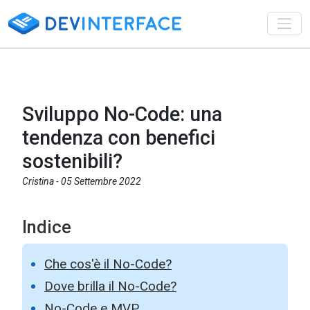
Toggl
Sviluppo No-Code: una
tendenza con benefici
sostenibili?
Cristina -
05 Settembre 2022
Indice
Che cos'è il No-Code?
Dove brilla il No-Code?
No-Code e MVP