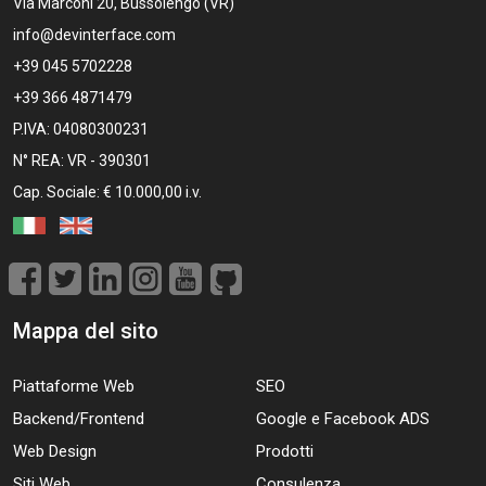
Via Marconi 20, Bussolengo (VR)
info@devinterface.com
+39 045 5702228
+39 366 4871479
P.IVA: 04080300231
N° REA: VR - 390301
Cap. Sociale: € 10.000,00 i.v.
Mappa del sito
Piattaforme Web
SEO
Backend/Frontend
Google e Facebook ADS
Web Design
Prodotti
Siti Web
Consulenza