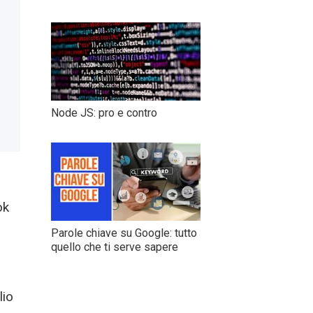
Node JS: pro e contro
ok
Parole chiave su Google: tutto
quello che ti serve sapere
lio