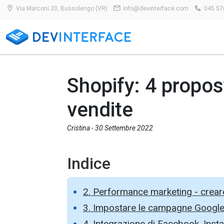
Via Marconi 20, Bussolengo (VR)
info@devinterface.com
045 57
Shopify: 4 propos
vendite
Cristina -
30 Settembre 2022
Indice
2. Performance marketing - crear
3. Impostare le campagne Google S
4. Integrazione di Facebook, Insta