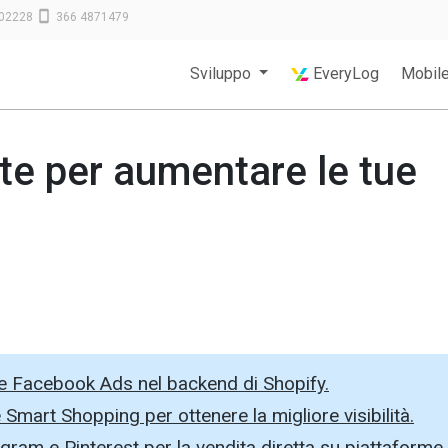
02228
366 4871479
Sviluppo
EveryLog
Mobil
te per aumentare le tue
e Facebook Ads nel backend di Shopify.
mart Shopping per ottenere la migliore visibilità.
gram e Pinterest per la vendita diretta su piattaforme