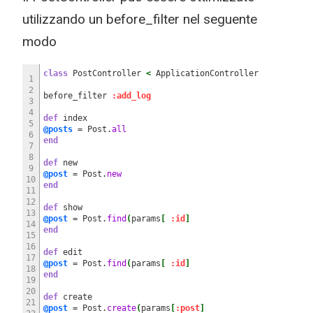
utilizzando un before_filter nel seguente
modo
class
PostController
<
ApplicationController
1
2
before_filter
:add_log
3
4
def
index
5
@posts
= Post.
all
6
end
7
8
def
new
9
@post
= Post.
new
10
end
11
12
def
show
13
@post
= Post.
find
(
params
[
:id
]
14
end
15
16
def
edit
17
@post
= Post.
find
(
params
[
:id
]
18
end
19
20
def
create
21
@post
= Post.
create
(
params
[
:post
]