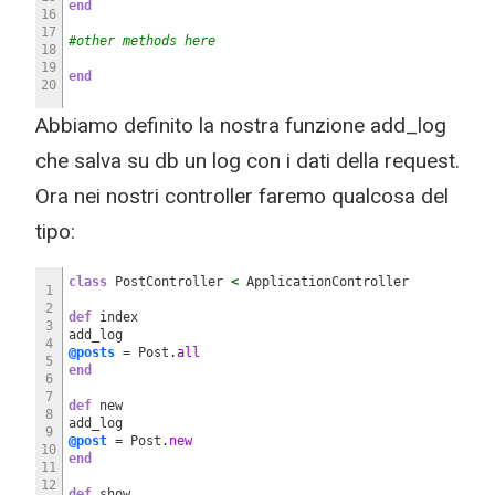
end
16
17
#other methods here
18
19
end
20
Abbiamo definito la nostra funzione add_log
che salva su db un log con i dati della request.
Ora nei nostri controller faremo qualcosa del
tipo:
class
PostController
<
ApplicationController
1
2
def
index
3
add_log
4
@posts
= Post.
all
5
end
6
7
def
new
8
add_log
9
@post
= Post.
new
10
end
11
12
def
show