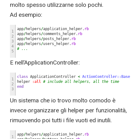
molto spesso utilizzarne solo pochi.
Ad esempio:
app
/
helpers
/
application_helper.
rb
1
app
/
helpers
/
comments_helper.
rb
2
app
/
helpers
/
posts_helper.
rb
3
app
/
helpers
/
users_helper.
rb
4
# ...
5
E nell’ApplicationController:
class
ApplicationController
<
ActionController::Base
1
helper
:all
# include all helpers, all the time
2
end
3
Un sistema che io trovo molto comodo è
invece organizzare gli helper per funzionalità,
rimuovendo poi tutti i file vuoti ed inutili.
app
/
helpers
/
application_helper.
rb
1