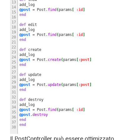
13
add_log
14
@post
= Post.
find
(
params
[
:id
]
15
end
16
17
def
edit
18
add_log
19
@post
= Post.
find
(
params
[
:id
]
20
end
21
22
def
create
23
add_log
24
@post
= Post.
create
(
params
[
:post
]
25
end
26
27
def
update
28
add_log
29
@post
= Post.
update
(
params
[
:post
]
30
end
31
32
def
destroy
33
add_log
34
@post
= Post.
find
(
params
[
:id
]
35
@post
.
destroy
36
end
37
end
38
Il PostController può essere ottimizzato