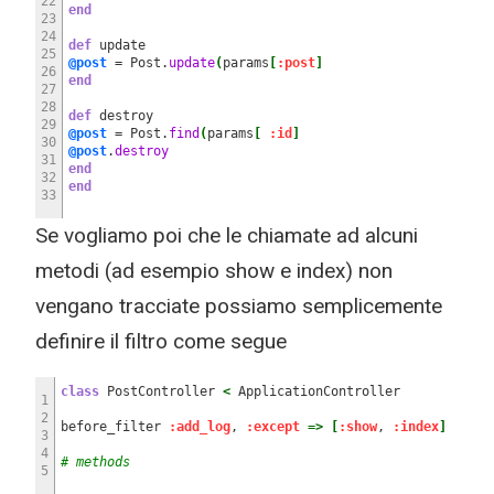
22
end
23
24
def
update
25
@post
= Post.
update
(
params
[
:post
]
26
end
27
28
def
destroy
29
@post
= Post.
find
(
params
[
:id
]
30
@post
.
destroy
31
end
32
end
33
Se vogliamo poi che le chiamate ad alcuni
metodi (ad esempio show e index) non
vengano tracciate possiamo semplicemente
definire il filtro come segue
class
PostController
<
ApplicationController
1
2
before_filter
:add_log
,
:except
=>
[
:show
,
:index
]
3
4
# methods
5