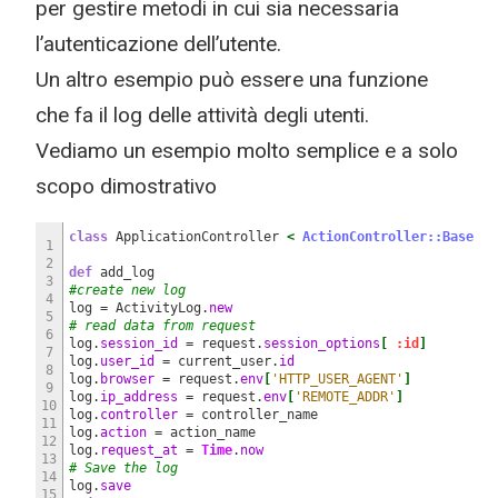
per gestire metodi in cui sia necessaria
l’autenticazione dell’utente.
Un altro esempio può essere una funzione
che fa il log delle attività degli utenti.
Vediamo un esempio molto semplice e a solo
scopo dimostrativo
class
ApplicationController
<
ActionController::Base
1
2
def
add_log
3
#create new log
4
log = ActivityLog.
new
5
# read data from request
6
log.
session_id
= request.
session_options
[
:id
]
7
log.
user_id
= current_user.
id
8
log.
browser
= request.
env
[
'HTTP_USER_AGENT'
]
9
log.
ip_address
= request.
env
[
'REMOTE_ADDR'
]
10
log.
controller
= controller_name
11
log.
action
= action_name
12
log.
request_at
=
Time
.
now
13
# Save the log
14
log.
save
15