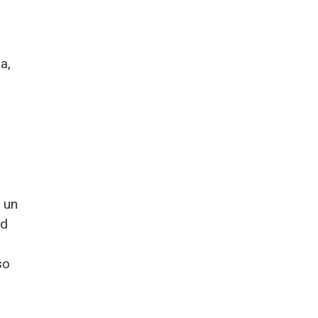
a,
 un
ad
so