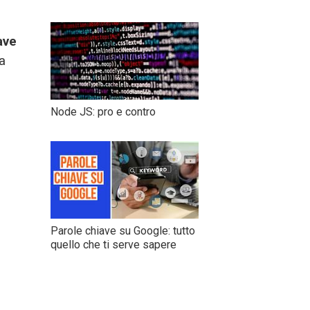
iave
a
Node JS: pro e contro
Parole chiave su Google: tutto
quello che ti serve sapere