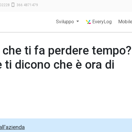
02228
366 4871479
Sviluppo
EveryLog
Mobil
 che ti fa perdere tempo?
 ti dicono che è ora di
all'azienda