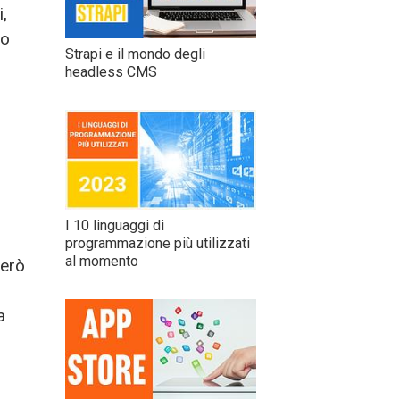
,
co
Strapi e il mondo degli
headless CMS
I 10 linguaggi di
programmazione più utilizzati
al momento
però
a