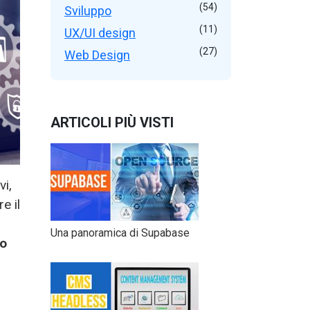
(54)
Sviluppo
(11)
UX/UI design
(27)
Web Design
ARTICOLI PIÙ VISTI
vi,
re il
Una panoramica di Supabase
lo
a