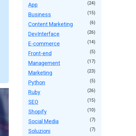
(24)
App
(15)
Business
(6)
Content Marketing
(26)
DevInterface
(14)
E-commerce
(5)
Front-end
(17)
Management
(23)
Marketing
(5)
Python
(26)
Ruby
(15)
SEO
(10)
Shopify
(7)
Social Media
(7)
Soluzioni