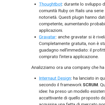
Thoughtbot
: durante lo sviluppo 
comunità Ruby on Rails una serie di
notorietà. Questi plugin hanno dato
competente, aumentando probabilme
applicazioni.
Gravatar
: anche gravatar si è rive
Completamente gratuita, non è sta
guadagno nell’immediato: il prof
comprato l’intera applicazione.
Analizziamo ora una company che ha 
Internaut Design
: ha lanciato in q
secondo il framework
SCRUM
. Q
idee: ha preso un modello esisten
accattivante di quello proposto da
acquisire una fetta di mercato no