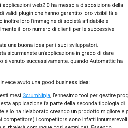
di applicazioni web2.0 ha messo a disposizione della
 validi plugin che hanno garantito loro visibilità e
 inoltre loro l’immagine di società affidabile e
nte il loro numero di clienti per le successive
lata una buona idea per i suoi sviluppatori.
ta sicurmanete un’applicazione in grado di dare
itto è venuto successivamente, quando Automattic ha
invece avuto una good business idea:
uesti mesi
ScrumNinja
, l’ennesimo tool per gestire prog
uesta applicazione fa parte della seconda tipologia di
te e lo ha rielaborato creando un prodotto migliore e 
i competitors( i competitors sono infatti innumerevoli
n si rivelerà comunque cosi semplice). Essendo