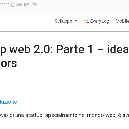
02228
366 4871479
Sviluppo
EveryLog
Mobil
p web 2.0: Parte 1 – idea
tors
duzione
avvio di una startup, specialmente nel mondo web, è av