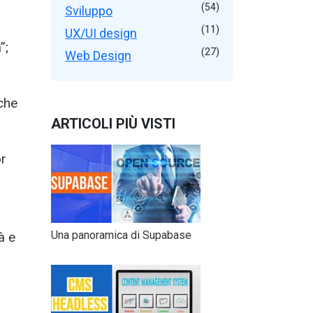
(54)
Sviluppo
(11)
UX/UI design
”;
(27)
Web Design
che
ARTICOLI PIÙ VISTI
or
Una panoramica di Supabase
à e