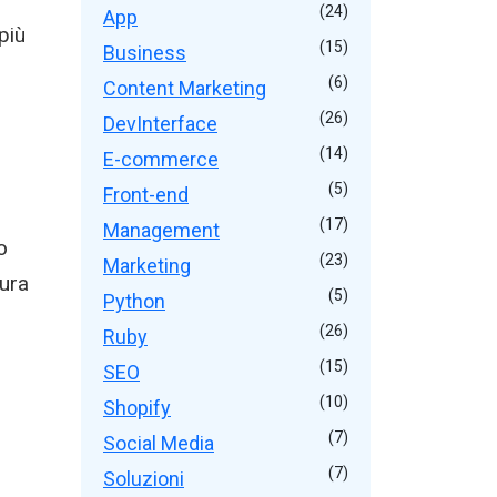
(24)
App
più
(15)
Business
(6)
Content Marketing
(26)
DevInterface
(14)
E-commerce
(5)
Front-end
(17)
Management
o
(23)
Marketing
tura
(5)
Python
o
(26)
Ruby
(15)
SEO
(10)
Shopify
(7)
Social Media
(7)
Soluzioni