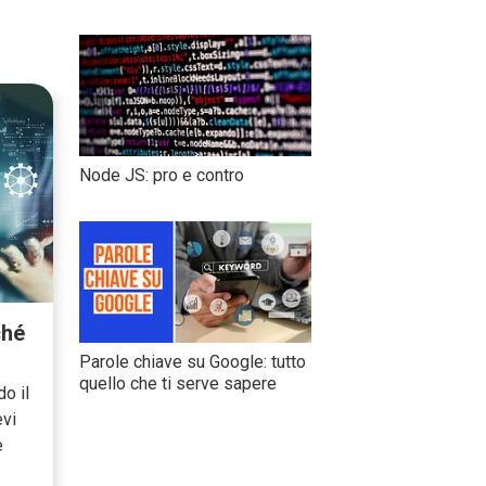
Node JS: pro e contro
ché
Parole chiave su Google: tutto
quello che ti serve sapere
o il
evi
e