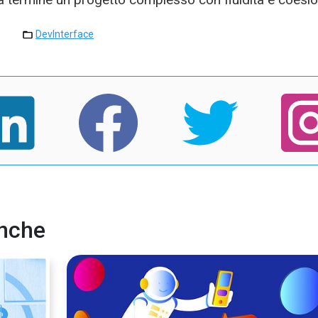
DevInterface
anche