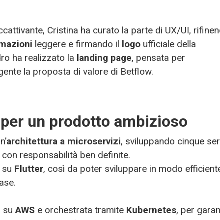
ccattivante, Cristina ha curato la parte di UX/UI, rifine
imazioni
leggere e firmando il
logo
ufficiale della
ro ha realizzato la
landing page
, pensata per
ente la proposta di valore di Betflow.
a per un prodotto ambizioso
n’
architettura a microservizi
, sviluppando cinque ser
 con responsabilità ben definite.
a su
Flutter
, così da poter sviluppare in modo efficient
ase.
ta su
AWS
e orchestrata tramite
Kubernetes
, per garan