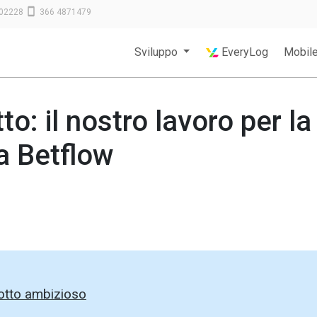
02228
366 4871479
Sviluppo
EveryLog
Mobil
to: il nostro lavoro per la
a Betflow
dotto ambizioso