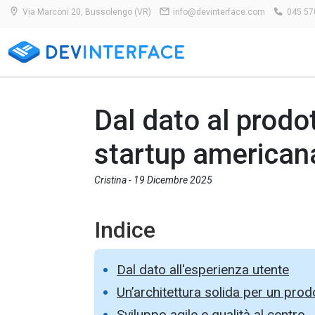
Via Marconi 20, Bussolengo (VR)
info@devinterface.com
045 57
Dal dato al prodot
startup american
Cristina -
19 Dicembre 2025
Indice
Dal dato all'esperienza utente
Un’architettura solida per un pro
Sviluppo agile e qualità al centro