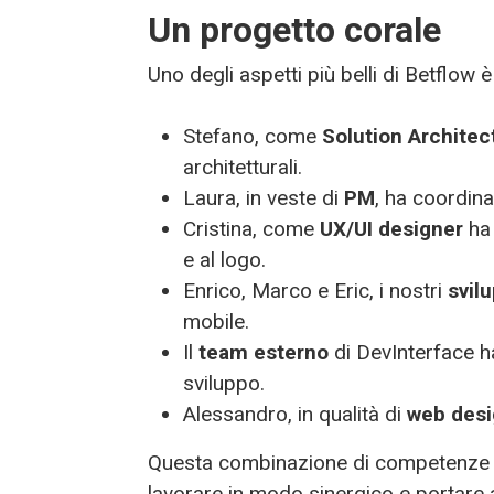
Un progetto corale
Uno degli aspetti più belli di Betflow è
Stefano, come
Solution Architec
architetturali.
Laura, in veste di
PM
, ha coordina
Cristina, come
UX/UI designer
ha 
e al logo.
Enrico, Marco e Eric, i nostri
svilu
mobile.
Il
team esterno
di DevInterface h
sviluppo.
Alessandro, in qualità di
web desi
Questa combinazione di competenze in
lavorare in modo sinergico e portare 