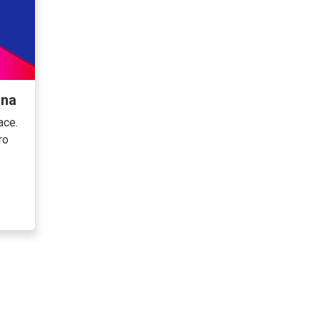
gna
ace.
ro