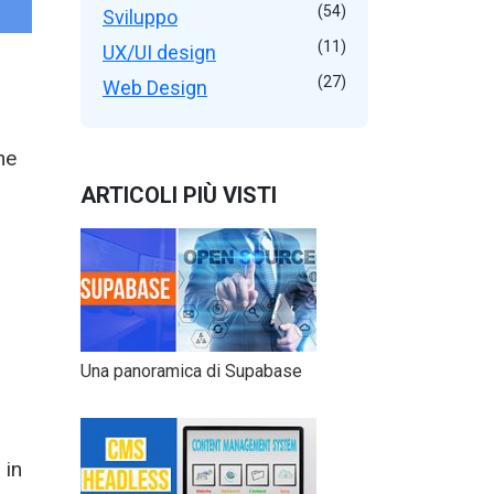
(54)
Sviluppo
(11)
UX/UI design
(27)
Web Design
he
ARTICOLI PIÙ VISTI
Una panoramica di Supabase
 in