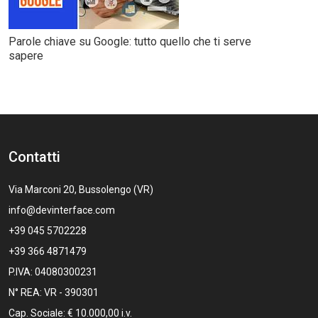
Parole chiave su Google: tutto quello che ti serve
sapere
Contatti
Via Marconi 20, Bussolengo (VR)
info@devinterface.com
+39 045 5702228
+39 366 4871479
P.IVA: 04080300231
N° REA: VR - 390301
Cap. Sociale: € 10.000,00 i.v.