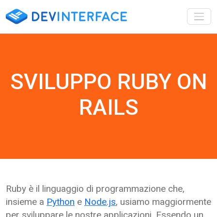
Toggl
SVILUPPO RUBY ON
RAILS
Ruby è il linguaggio di programmazione che,
insieme a
Python
e
Node.js
, usiamo maggiormente
per sviluppare le nostre applicazioni. Essendo un